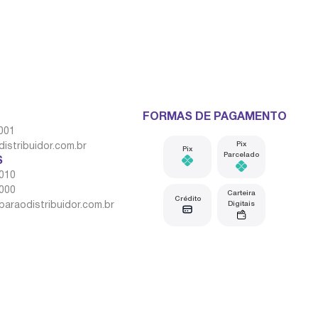
FORMAS DE PAGAMENTO
1001
Pix
istribuidor.com.br
Pix
Parcelado
S
1010
1000
Carteira
Crédito
Digitais
baraodistribuidor.com.br