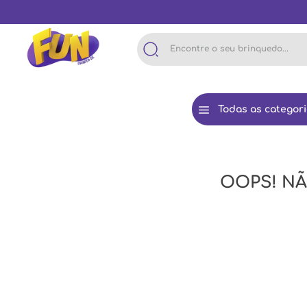
Encontre o seu brinquedo...
Todas as categor
OOPS! N