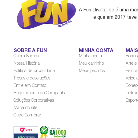
A Fun Divirta-se é uma ma
e que em 2017 teve
SOBRE A FUN
MINHA CONTA
MAI
Quem Somos
Minha conta
Bonec
Nossa História
Meu carrinho
Arte e
Política de privacidade
Meus pedidos
Pelúci
Trocas e devoluções
Veícul
Entre em Contato
Bonec
Regulamento de Campanha
Instru
Soluções Corporativas
Esport
Mapa do site
Onde Comprar