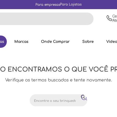
Para Lojistas
Para empresas
Ce
At
Marcas
Onde Comprar
Sobre
Vide
ias
ÃO ENCONTRAMOS O QUE VOCÊ P
Verifique os termos buscados e tente novamente.
Encontre o seu brinquedo...