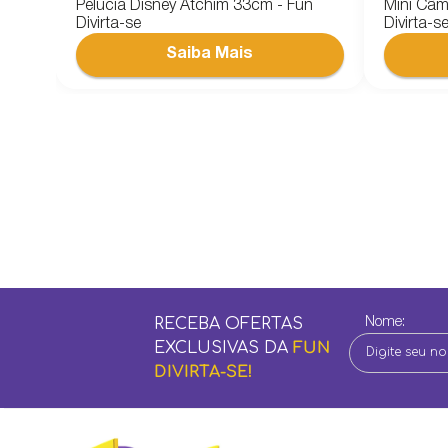
Pelúcia Disney Atchim 33cm - Fun
Mini Câme
Divirta-se
Divirta-s
RECEBA OFERTAS
Nome:
EXCLUSIVAS DA
FUN
DIVIRTA-SE!