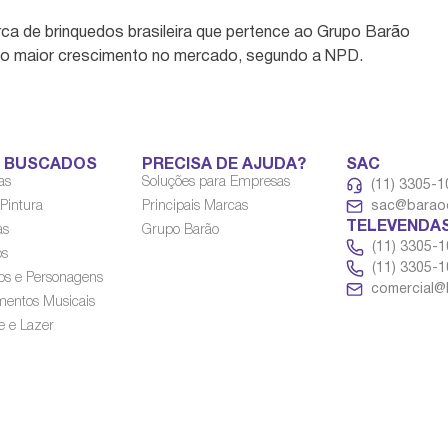
rca de brinquedos brasileira que pertence ao Grupo Barão
 o maior crescimento no mercado, segundo a NPD.
S BUSCADOS
PRECISA DE AJUDA?
SAC
as
Soluções para Empresas
(11) 3305-
 Pintura
Principais Marcas
sac@baraod
TELEVENDA
as
Grupo Barão
(11) 3305-
os
(11) 3305-
os e Personagens
comercial@
mentos Musicais
e e Lazer