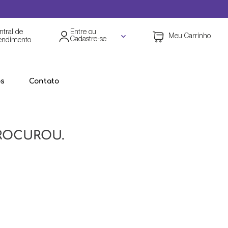
ntral de
Entre ou
Cadastre-se
endimento
os
Contato
ROCUROU.