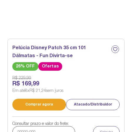
Pelúcia Disney Patch 35 cm 101
Dálmatas - Fun Divirta-se
26
% OFF
Ofertas
R$
229
,
99
R$
169
,
99
Em até
8
x
R$
21
,
24
sem juros
Comprar agora
Atacado/Distribuidor
Consultar prazo e valor do frete: